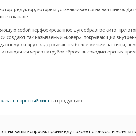
тор-редуктор, который устанавливается на вал шнека. Датчи
йне в канале.
ляющую собой перфорированное дугообразное сито, при это
си создают так называемый «ковёр», покрывающий внутренн
данному «ковру» задерживаются более мелкие частицы, чем
и выводятся через патрубок сброса высокодисперсных при
скачать опросный лист
на продукцию
т на ваши вопросы, произведут расчет стоимости услуг и п