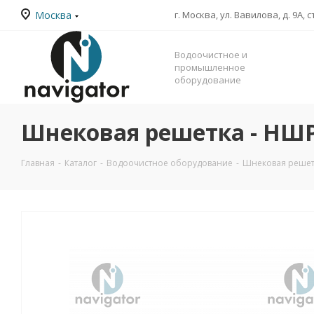
Москва
г. Москва, ул. Вавилова, д. 9А, с
Водоочистное и
промышленное
оборудование
Шнековая решетка - НШ
Главная
-
Каталог
-
Водоочистное оборудование
-
Шнековая решет