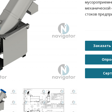
мусороприемни
механической 
стоков предпр
Заказать
Опро
Сер