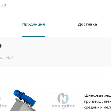
тр. 3
Продукция
Доставка
Р
ка - НШР
Шнековая реше
производствен
средних и мел