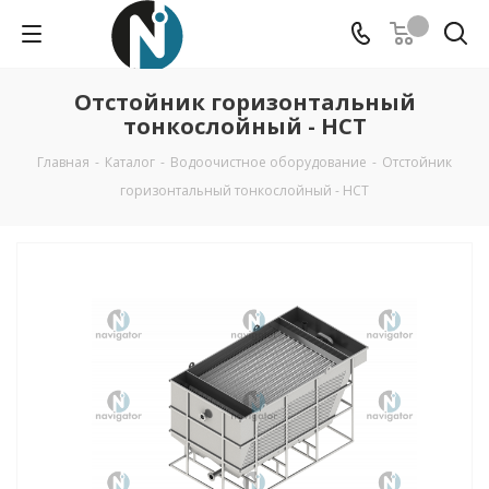
Отстойник горизонтальный
тонкослойный - НСТ
Главная
-
Каталог
-
Водоочистное оборудование
-
Отстойник
горизонтальный тонкослойный - НСТ